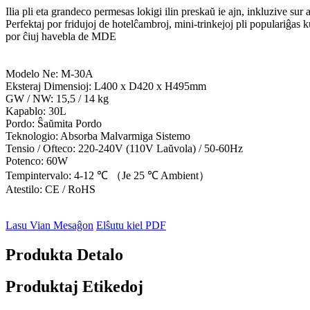
Ilia pli eta grandeco permesas lokigi ilin preskaŭ ie ajn, inkluzive sur 
Perfektaj por fridujoj de hotelĉambroj, mini-trinkejoj pli populariĝas
por ĉiuj havebla de MDE
Modelo Ne: M-30A
Eksteraj Dimensioj: L400 x D420 x H495mm
GW / NW: 15,5 / 14 kg
Kapablo: 30L
Pordo: Ŝaŭmita Pordo
Teknologio: Absorba Malvarmiga Sistemo
Tensio / Ofteco: 220-240V (110V Laŭvola) / 50-60Hz
Potenco: 60W
Tempintervalo: 4-12 ℃ （Je 25 ℃ Ambient）
Atestilo: CE / RoHS
Lasu Vian Mesaĝon
Elŝutu kiel PDF
Produkta Detalo
Produktaj Etikedoj