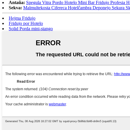
Antaŭa:
Spegula Vitra Pordo Hotelo Mini Bar Fridujo Profesia 
Sekva:
Malmultekosta Cifereca Hotelĉambra Deponejo Sekura 
Hejma Fridujo
Fridujo por Hotelo
Solid Porda mini-stango