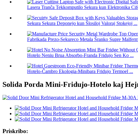
Lasera Tranĉa Tekkomputilo Sekura kun Elektronika Cife
Sekura Sekura Deponejo kun Ŝlosiloj Valoraj Stokejoj ...
Fabrikada Prezo-Sekureco Metala Ŝranko Supre Malfermit
Hotelo Neniu Brua Absorbo-Franda Fridujo Sen Ko ...
Hotelo-Ĉambro Ekologia-Minibara Fridujo Termoel ...
Solida Porda Mini-Fridujo-Hotelo kaj He
Priskribo: