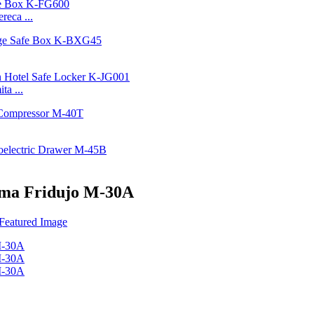
reca ...
a ...
jma Fridujo M-30A