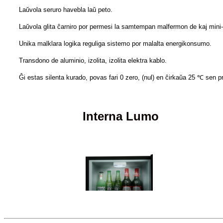
Laŭvola seruro havebla laŭ peto.
Laŭvola glita ĉarniro por permesi la samtempan malfermon de kaj mini-b
Unika malklara logika reguliga sistemo por malalta energikonsumo.
Transdono de aluminio, izolita, izolita elektra kablo.
Ĝi estas silenta kurado, povas fari 0 zero, (nul) en ĉirkaŭa 25 ℃ sen prob
Interna Lumo