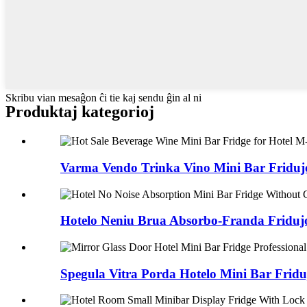
Skribu vian mesaĝon ĉi tie kaj sendu ĝin al ni
Produktaj kategorioj
Varma Vendo Trinka Vino Mini Bar Fridujo 
Hotelo Neniu Brua Absorbo-Franda Fridujo
Spegula Vitra Porda Hotelo Mini Bar Friduj