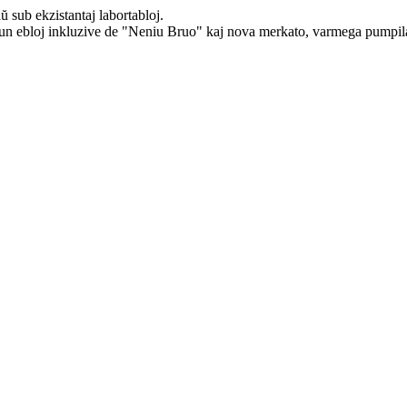
aŭ sub ekzistantaj labortabloj.
 kun ebloj inkluzive de "Neniu Bruo" kaj nova merkato, varmega pumpila t