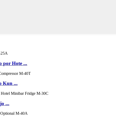
por Hote ...
 Kun ...
o ...