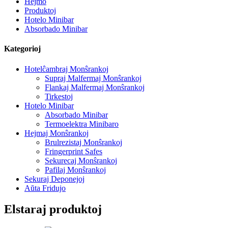
Hejmo
Produktoj
Hotelo Minibar
Absorbado Minibar
Kategorioj
Hotelĉambraj Monŝrankoj
Supraj Malfermaj Monŝrankoj
Flankaj Malfermaj Monŝrankoj
Tirkestoj
Hotelo Minibar
Absorbado Minibar
Termoelektra Minibaro
Hejmaj Monŝrankoj
Brulrezistaj Monŝrankoj
Fringerprint Safes
Sekurecaj Monŝrankoj
Pafilaj Monŝrankoj
Sekuraj Deponejoj
Aŭta Fridujo
Elstaraj produktoj