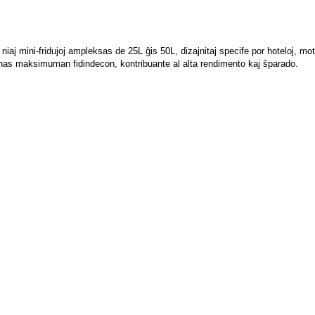
iaj mini-fridujoj ampleksas de 25L ĝis 50L, dizajnitaj specife por hoteloj, mote
 donas maksimuman fidindecon, kontribuante al alta rendimento kaj ŝparado.