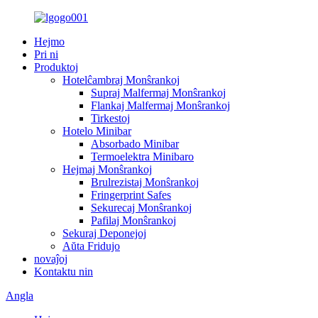
Hejmo
Pri ni
Produktoj
Hotelĉambraj Monŝrankoj
Supraj Malfermaj Monŝrankoj
Flankaj Malfermaj Monŝrankoj
Tirkestoj
Hotelo Minibar
Absorbado Minibar
Termoelektra Minibaro
Hejmaj Monŝrankoj
Brulrezistaj Monŝrankoj
Fringerprint Safes
Sekurecaj Monŝrankoj
Pafilaj Monŝrankoj
Sekuraj Deponejoj
Aŭta Fridujo
novaĵoj
Kontaktu nin
Angla