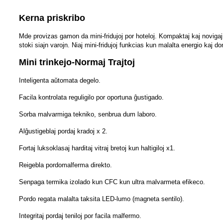
Kerna priskribo
Mde provizas gamon da mini-fridujoj por hoteloj. Kompaktaj kaj novigaj n
stoki siajn varojn. Niaj mini-fridujoj funkcias kun malalta energio kaj
Mini trinkejo-Normaj Trajtoj
Inteligenta aŭtomata degelo.
Facila kontrolata reguligilo por oportuna ĝustigado.
Sorba malvarmiga tekniko, senbrua dum laboro.
Alĝustigeblaj pordaj kradoj x 2.
Fortaj luksoklasaj harditaj vitraj bretoj kun haltigiloj x1.
Reigebla pordomalferma direkto.
Senpaga termika izolado kun CFC kun ultra malvarmeta efikeco.
Pordo regata malalta taksita LED-lumo (magneta sentilo).
Integritaj pordaj teniloj por facila malfermo.