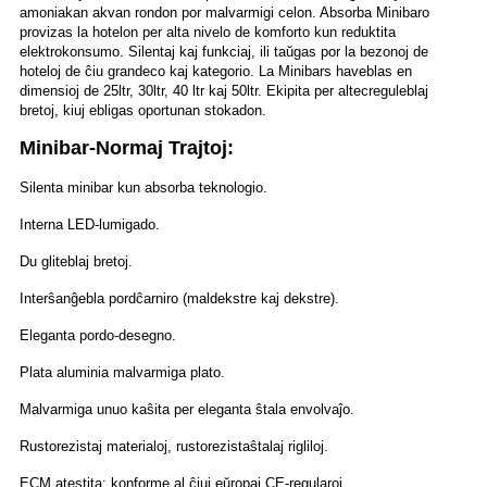
amoniakan akvan rondon por malvarmigi celon. Absorba Minibaro
provizas la hotelon per alta nivelo de komforto kun reduktita
elektrokonsumo. Silentaj kaj funkciaj, ili taŭgas por la bezonoj de
hoteloj de ĉiu grandeco kaj kategorio. La Minibars haveblas en
dimensioj de 25ltr, 30ltr, 40 ltr kaj 50ltr. Ekipita per altecreguleblaj
bretoj, kiuj ebligas oportunan stokadon.
Minibar-Normaj Trajtoj:
Silenta minibar kun absorba teknologio.
Interna LED-lumigado.
Du gliteblaj bretoj.
Interŝanĝebla pordĉarniro (maldekstre kaj dekstre).
Eleganta pordo-desegno.
Plata aluminia malvarmiga plato.
Malvarmiga unuo kaŝita per eleganta ŝtala envolvaĵo.
Rustorezistaj materialoj, rustorezistaŝtalaj rigliloj.
ECM atestita; konforme al ĉiuj eŭropaj CE-regularoj.