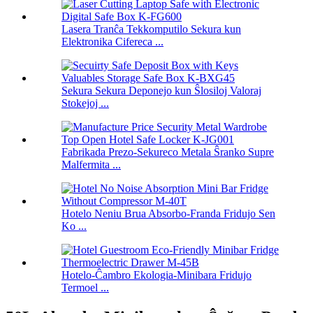
Lasera Tranĉa Tekkomputilo Sekura kun
Elektronika Cifereca ...
Sekura Sekura Deponejo kun Ŝlosiloj Valoraj
Stokejoj ...
Fabrikada Prezo-Sekureco Metala Ŝranko Supre
Malfermita ...
Hotelo Neniu Brua Absorbo-Franda Fridujo Sen
Ko ...
Hotelo-Ĉambro Ekologia-Minibara Fridujo
Termoel ...