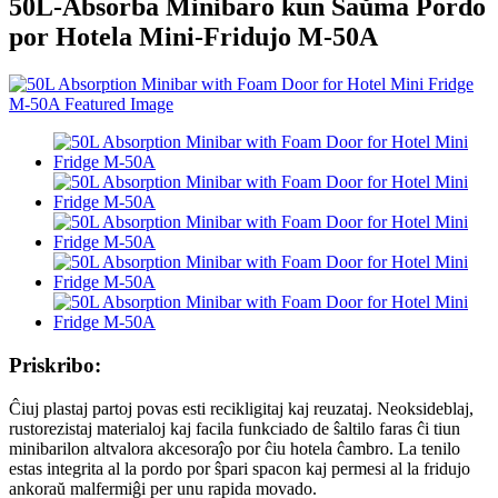
50L-Absorba Minibaro kun Ŝaŭma Pordo
por Hotela Mini-Fridujo M-50A
Priskribo:
Ĉiuj plastaj partoj povas esti recikligitaj kaj reuzataj. Neoksideblaj,
rustorezistaj materialoj kaj facila funkciado de ŝaltilo faras ĉi tiun
minibarilon altvalora akcesoraĵo por ĉiu hotela ĉambro. La tenilo
estas integrita al la pordo por ŝpari spacon kaj permesi al la fridujo
ankoraŭ malfermiĝi per unu rapida movado.