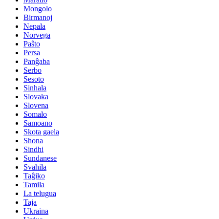
Mongolo
Birmanoj
Nepala
Norvega
Paŝto
Persa
Panĝaba
Serbo
Sesoto
Sinhala
Slovaka
Slovena
Somalo
Samoano
Skota gaela
Shona
Sindhi
Sundanese
Svahila
Taĝiko
Tamila
La telugua
Taja
Ukraina