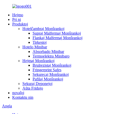
Hejmo
Pri ni
Produktoj
Hotelĉambraj Monŝrankoj
Supraj Malfermaj Monŝrankoj
Flankaj Malfermaj Monŝrankoj
Tirkestoj
Hotelo Minibar
Absorbado Minibar
Termoelektra Minibaro
Hejmaj Monŝrankoj
Brulrezistaj Monŝrankoj
Fringerprint Safes
Sekurecaj Monŝrankoj
Pafilaj Monŝrankoj
Sekuraj Deponejoj
Aŭta Fridujo
novaĵoj
Kontaktu nin
Angla