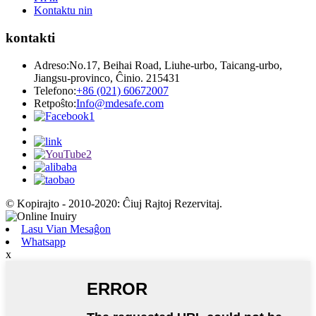
Kontaktu nin
kontakti
Adreso:
No.17, Beihai Road, Liuhe-urbo, Taicang-urbo,
Jiangsu-provinco, Ĉinio. 215431
Telefono:
+86 (021) 60672007
Retpoŝto:
Info@mdesafe.com
© Kopirajto - 2010-2020: Ĉiuj Rajtoj Rezervitaj.
Lasu Vian Mesaĝon
Whatsapp
x