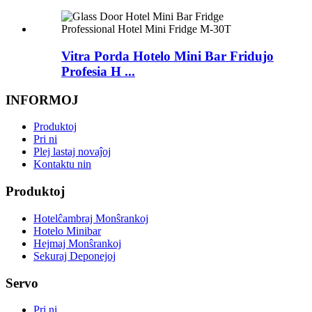
Vitra Porda Hotelo Mini Bar Fridujo
Profesia H ...
INFORMOJ
Produktoj
Pri ni
Plej lastaj novaĵoj
Kontaktu nin
Produktoj
Hotelĉambraj Monŝrankoj
Hotelo Minibar
Hejmaj Monŝrankoj
Sekuraj Deponejoj
Servo
Pri ni