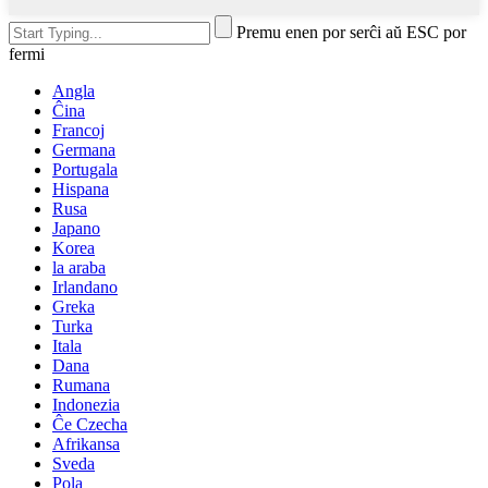
Premu enen por serĉi aŭ ESC por
fermi
Angla
Ĉina
Francoj
Germana
Portugala
Hispana
Rusa
Japano
Korea
la araba
Irlandano
Greka
Turka
Itala
Dana
Rumana
Indonezia
Ĉe Czecha
Afrikansa
Sveda
Pola