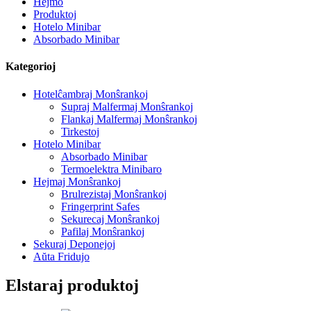
Hejmo
Produktoj
Hotelo Minibar
Absorbado Minibar
Kategorioj
Hotelĉambraj Monŝrankoj
Supraj Malfermaj Monŝrankoj
Flankaj Malfermaj Monŝrankoj
Tirkestoj
Hotelo Minibar
Absorbado Minibar
Termoelektra Minibaro
Hejmaj Monŝrankoj
Brulrezistaj Monŝrankoj
Fringerprint Safes
Sekurecaj Monŝrankoj
Pafilaj Monŝrankoj
Sekuraj Deponejoj
Aŭta Fridujo
Elstaraj produktoj