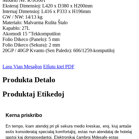
Modelo Ne: K-JG001
Eksteraj Dimensioj: L420 x D380 x H200mm
Internaj Dimensioj: L416 x P333 x H196mm
GW / NW: 14/13 kg
Materialo: Malvarma Rulita Ŝtalo
Kapablo: 27L
Akomodi 15 "Tekkomputilon
Folio Dikeco (Panelo): 5 mm
Folio Dikeco (Sekura): 2 mm
20GP / 40GP Kvanto (Sen Paledo): 606/1259-komputiloj
Lasu Vian Mesaĝon
Elŝutu kiel PDF
Produkta Detalo
Produktaj Etikedoj
Kerna priskribo
En tempo, kiam atendoj pri pli sekura medio kreskas, eroj, kiuj antaŭe
estis konsiderataj specialaj komfortaĵoj, estas nun atendataj de hotelaj
gastoj kaj domposedantoj. Elektronikaj ĉambroj Mdesafe estas