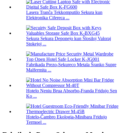
Lasera Tranĉa Tekkomputilo Sekura kun
Elektronika Cifereca ...
Sekura Sekura Deponejo kun Ŝlosiloj Valoraj
Stokejoj ...
Fabrikada Prezo-Sekureco Metala Ŝranko Supre
Malfermita ...
Hotelo Neniu Brua Absorbo-Franda Fridujo Sen
Ko ...
Hotelo-Ĉambro Ekologia-Minibara Fridujo
Termoel ...