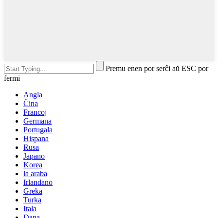
Premu enen por serĉi aŭ ESC por
fermi
Angla
Ĉina
Francoj
Germana
Portugala
Hispana
Rusa
Japano
Korea
la araba
Irlandano
Greka
Turka
Itala
Dana