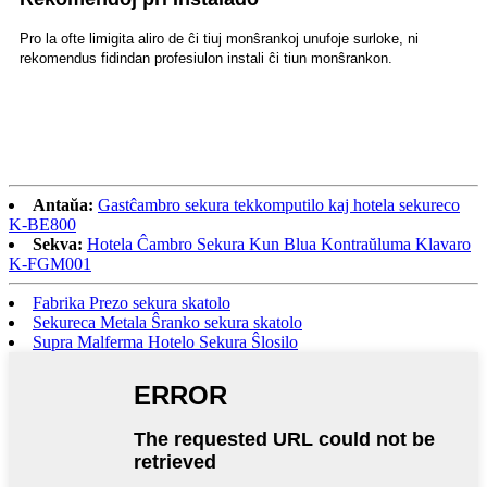
Pro la ofte limigita aliro de ĉi tiuj monŝrankoj unufoje surloke, ni
rekomendus fidindan profesiulon instali ĉi tiun monŝrankon.
Antaŭa:
Gastĉambro sekura tekkomputilo kaj hotela sekureco
K-BE800
Sekva:
Hotela Ĉambro Sekura Kun Blua Kontraŭluma Klavaro
K-FGM001
Fabrika Prezo sekura skatolo
Sekureca Metala Ŝranko sekura skatolo
Supra Malferma Hotelo Sekura Ŝlosilo