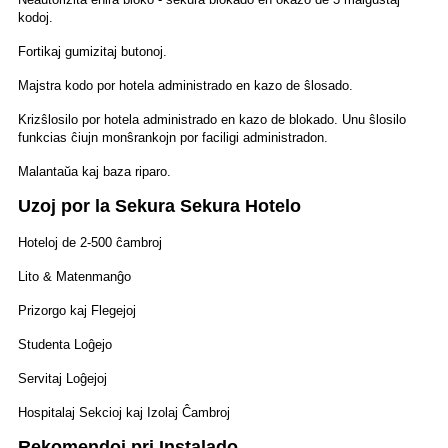
kodoj.
Fortikaj gumizitaj butonoj.
Majstra kodo por hotela administrado en kazo de ŝlosado.
Krizŝlosilo por hotela administrado en kazo de blokado. Unu ŝlosilo
funkcias ĉiujn monŝrankojn por faciligi administradon.
Malantaŭa kaj baza riparo.
Uzoj por la Sekura Sekura Hotelo
Hoteloj de 2-500 ĉambroj
Lito & Matenmanĝo
Prizorgo kaj Flegejoj
Studenta Loĝejo
Servitaj Loĝejoj
Hospitalaj Sekcioj kaj Izolaj Ĉambroj
Rekomendoj pri Instalado