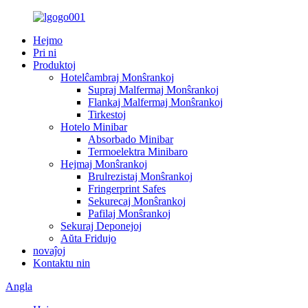
Hejmo
Pri ni
Produktoj
Hotelĉambraj Monŝrankoj
Supraj Malfermaj Monŝrankoj
Flankaj Malfermaj Monŝrankoj
Tirkestoj
Hotelo Minibar
Absorbado Minibar
Termoelektra Minibaro
Hejmaj Monŝrankoj
Brulrezistaj Monŝrankoj
Fringerprint Safes
Sekurecaj Monŝrankoj
Pafilaj Monŝrankoj
Sekuraj Deponejoj
Aŭta Fridujo
novaĵoj
Kontaktu nin
Angla