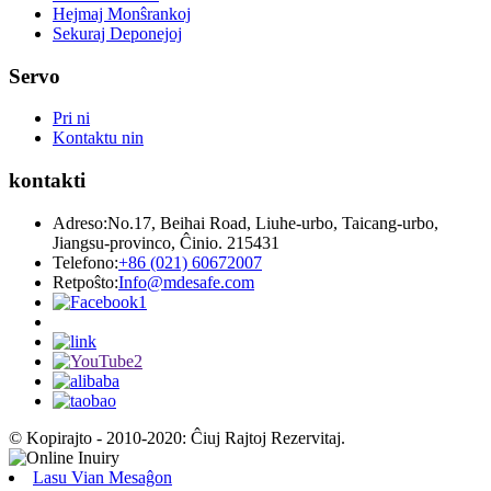
Hejmaj Monŝrankoj
Sekuraj Deponejoj
Servo
Pri ni
Kontaktu nin
kontakti
Adreso:
No.17, Beihai Road, Liuhe-urbo, Taicang-urbo,
Jiangsu-provinco, Ĉinio. 215431
Telefono:
+86 (021) 60672007
Retpoŝto:
Info@mdesafe.com
© Kopirajto - 2010-2020: Ĉiuj Rajtoj Rezervitaj.
Lasu Vian Mesaĝon