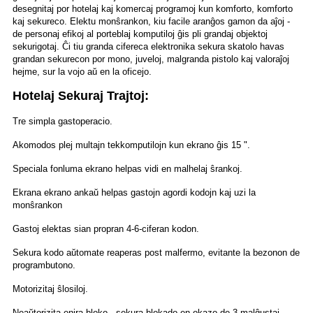
desegnitaj por hotelaj kaj komercaj programoj kun komforto, komforto
kaj sekureco. Elektu monŝrankon, kiu facile aranĝos gamon da aĵoj -
de personaj efikoj al porteblaj komputiloj ĝis pli grandaj objektoj
sekurigotaj. Ĉi tiu granda cifereca elektronika sekura skatolo havas
grandan sekurecon por mono, juveloj, malgranda pistolo kaj valoraĵoj
hejme, sur la vojo aŭ en la oficejo.
Hotelaj Sekuraj Trajtoj:
Tre simpla gastoperacio.
Akomodos plej multajn tekkomputilojn kun ekrano ĝis 15 ".
Speciala fonluma ekrano helpas vidi en malhelaj ŝrankoj.
Ekrana ekrano ankaŭ helpas gastojn agordi kodojn kaj uzi la
monŝrankon
Gastoj elektas sian propran 4-6-ciferan kodon.
Sekura kodo aŭtomate reaperas post malfermo, evitante la bezonon de
programbutono.
Motorizitaj ŝlosiloj.
Neaŭtorizita enira bloko - sekura blokado en okazo de 3 malĝustaj