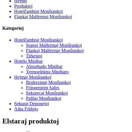
Hejmo
Produktoj
Hotelĉambraj Monŝrankoj
Flankaj Malfermaj Monŝrankoj
Kategorioj
Hotelĉambraj Monŝrankoj
Supraj Malfermaj Monŝrankoj
Flankaj Malfermaj Monŝrankoj
Tirkestoj
Hotelo Minibar
Absorbado Minibar
Termoelektra Minibaro
Hejmaj Monŝrankoj
Brulrezistaj Monŝrankoj
Fringerprint Safes
Sekurecaj Monŝrankoj
Pafilaj Monŝrankoj
Sekuraj Deponejoj
Aŭta Fridujo
Elstaraj produktoj