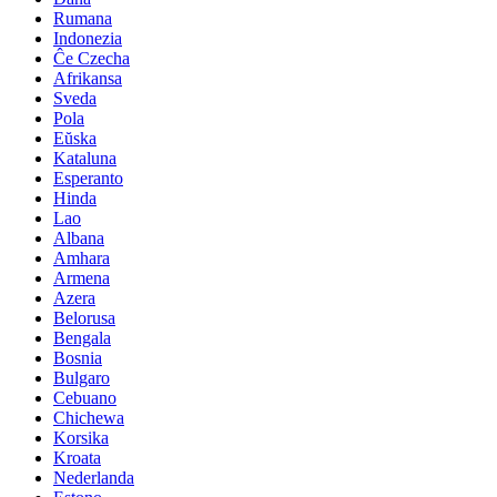
Rumana
Indonezia
Ĉe Czecha
Afrikansa
Sveda
Pola
Eŭska
Kataluna
Esperanto
Hinda
Lao
Albana
Amhara
Armena
Azera
Belorusa
Bengala
Bosnia
Bulgaro
Cebuano
Chichewa
Korsika
Kroata
Nederlanda