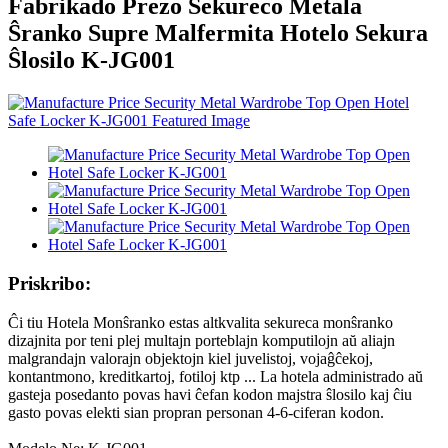
Fabrikado Prezo Sekureco Metala
Ŝranko Supre Malfermita Hotelo Sekura
Ŝlosilo K-JG001
Priskribo:
Ĉi tiu Hotela Monŝranko estas altkvalita sekureca monŝranko
dizajnita por teni plej multajn porteblajn komputilojn aŭ aliajn
malgrandajn valorajn objektojn kiel juvelistoj, vojaĝĉekoj,
kontantmono, kreditkartoj, fotiloj ktp ... La hotela administrado aŭ
gasteja posedanto povas havi ĉefan kodon majstra ŝlosilo kaj ĉiu
gasto povas elekti sian propran personan 4-6-ciferan kodon.