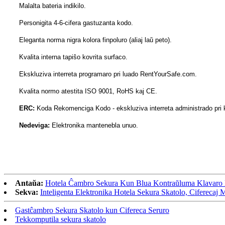
Malalta bateria indikilo.
Personigita 4-6-cifera gastuzanta kodo.
Eleganta norma nigra kolora finpoluro (aliaj laŭ peto).
Kvalita interna tapiŝo kovrita surfaco.
Ekskluziva interreta programaro pri luado RentYourSafe.com.
Kvalita normo atestita ISO 9001, RoHS kaj CE.
ERC:
Koda Rekomenciga Kodo - ekskluziva interreta administrado pri k
Nedeviga:
Elektronika mantenebla unuo.
Antaŭa:
Hotela Ĉambro Sekura Kun Blua Kontraŭluma Klava
Sekva:
Inteligenta Elektronika Hotela Sekura Skatolo, Ciferec
Gastĉambro Sekura Skatolo kun Cifereca Seruro
Tekkomputila sekura skatolo