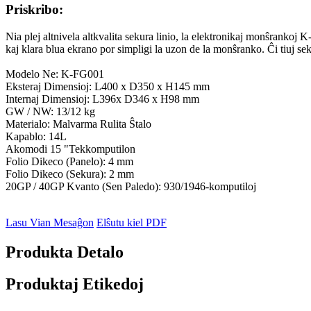
Priskribo:
Nia plej altnivela altkvalita sekura linio, la elektronikaj monŝrankoj K
kaj klara blua ekrano por simpligi la uzon de la monŝranko. Ĉi tiuj 
Modelo Ne: K-FG001
Eksteraj Dimensioj: L400 x D350 x H145 mm
Internaj Dimensioj: L396x D346 x H98 mm
GW / NW: 13/12 kg
Materialo: Malvarma Rulita Ŝtalo
Kapablo: 14L
Akomodi 15 "Tekkomputilon
Folio Dikeco (Panelo): 4 mm
Folio Dikeco (Sekura): 2 mm
20GP / 40GP Kvanto (Sen Paledo): 930/1946-komputiloj
Lasu Vian Mesaĝon
Elŝutu kiel PDF
Produkta Detalo
Produktaj Etikedoj