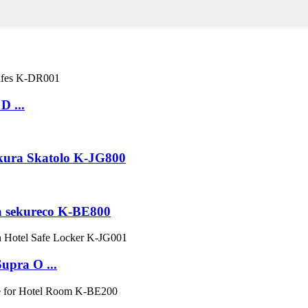
D ...
kura Skatolo K-JG800
a sekureco K-BE800
upra O ...