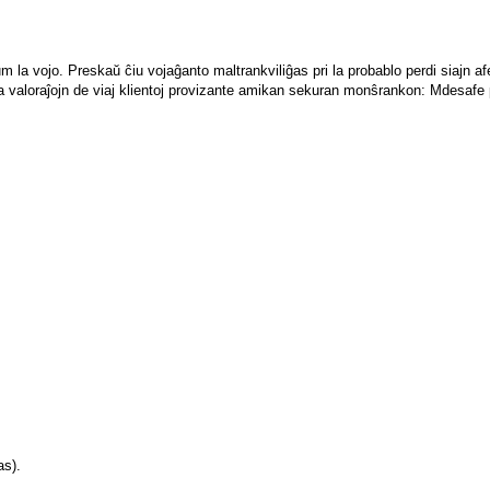
dum la vojo. Preskaŭ ĉiu vojaĝanto maltrankviliĝas pri la probablo perdi siajn 
a valoraĵojn de viaj klientoj provizante amikan sekuran monŝrankon: Mdesafe p
as).