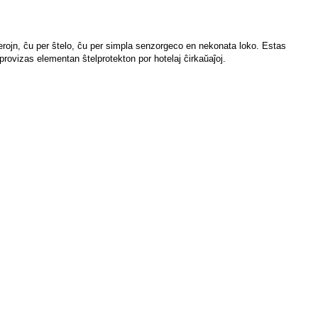
aferojn, ĉu per ŝtelo, ĉu per simpla senzorgeco en nekonata loko. Estas
rovizas elementan ŝtelprotekton por hotelaj ĉirkaŭaĵoj.