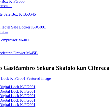
reca ...
a ...
lo Gastĉambro Sekura Skatolo kun Ciferec