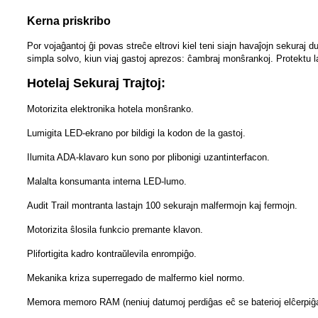
Kerna priskribo
Por vojaĝantoj ĝi povas streĉe eltrovi kiel teni siajn havaĵojn sekuraj 
simpla solvo, kiun viaj gastoj aprezos: ĉambraj monŝrankoj. Protektu l
Hotelaj Sekuraj Trajtoj:
Motorizita elektronika hotela monŝranko.
Lumigita LED-ekrano por bildigi la kodon de la gastoj.
Ilumita ADA-klavaro kun sono por plibonigi uzantinterfacon.
Malalta konsumanta interna LED-lumo.
Audit Trail montranta lastajn 100 sekurajn malfermojn kaj fermojn.
Motorizita ŝlosila funkcio premante klavon.
Plifortigita kadro kontraŭlevila enrompiĝo.
Mekanika kriza superregado de malfermo kiel normo.
Memora memoro RAM (neniuj datumoj perdiĝas eĉ se baterioj elĉerpiĝ