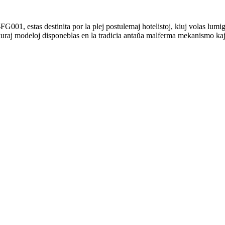
-FG001, estas destinita por la plej postulemaj hotelistoj, kiuj volas lumi
sekuraj modeloj disponeblas en la tradicia antaŭa malferma mekanismo ka