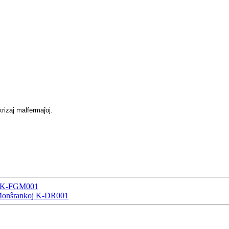
rizaj malfermaĵoj.
ro K-FGM001
aj Monŝrankoj K-DR001