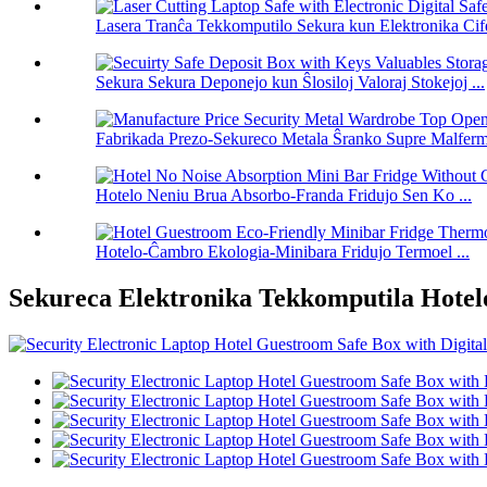
Lasera Tranĉa Tekkomputilo Sekura kun Elektronika Cife
Sekura Sekura Deponejo kun Ŝlosiloj Valoraj Stokejoj ...
Fabrikada Prezo-Sekureco Metala Ŝranko Supre Malfermit
Hotelo Neniu Brua Absorbo-Franda Fridujo Sen Ko ...
Hotelo-Ĉambro Ekologia-Minibara Fridujo Termoel ...
Sekureca Elektronika Tekkomputila Hote