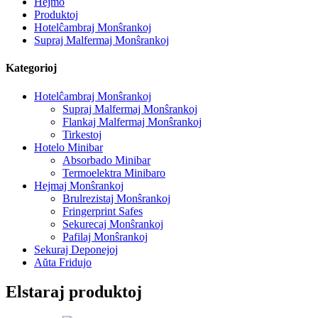
Hejmo
Produktoj
Hotelĉambraj Monŝrankoj
Supraj Malfermaj Monŝrankoj
Kategorioj
Hotelĉambraj Monŝrankoj
Supraj Malfermaj Monŝrankoj
Flankaj Malfermaj Monŝrankoj
Tirkestoj
Hotelo Minibar
Absorbado Minibar
Termoelektra Minibaro
Hejmaj Monŝrankoj
Brulrezistaj Monŝrankoj
Fringerprint Safes
Sekurecaj Monŝrankoj
Pafilaj Monŝrankoj
Sekuraj Deponejoj
Aŭta Fridujo
Elstaraj produktoj