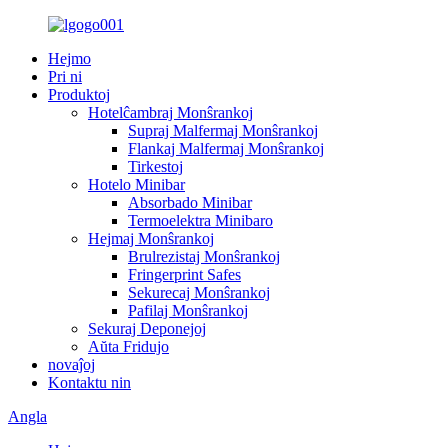
Hejmo
Pri ni
Produktoj
Hotelĉambraj Monŝrankoj
Supraj Malfermaj Monŝrankoj
Flankaj Malfermaj Monŝrankoj
Tirkestoj
Hotelo Minibar
Absorbado Minibar
Termoelektra Minibaro
Hejmaj Monŝrankoj
Brulrezistaj Monŝrankoj
Fringerprint Safes
Sekurecaj Monŝrankoj
Pafilaj Monŝrankoj
Sekuraj Deponejoj
Aŭta Fridujo
novaĵoj
Kontaktu nin
Angla