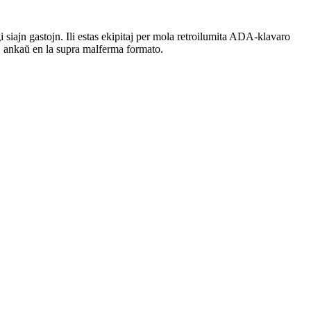
gi siajn gastojn. Ili estas ekipitaj per mola retroilumita ADA-klavaro
j ankaŭ en la supra malferma formato.