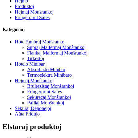
Hejmo
Produktoj
Hejmaj Monŝrankoj
Fringerprint Safes
Kategorioj
Hotelĉambraj Monŝrankoj
Supraj Malfermaj Monŝrankoj
Flankaj Malfermaj Monŝrankoj
Tirkestoj
Hotelo Minibar
Absorbado Minibar
Termoelektra Minibaro
Hejmaj Monŝrankoj
Brulrezistaj Monŝrankoj
Fringerprint Safes
Sekurecaj Monŝrankoj
Pafilaj Monŝrankoj
Sekuraj Deponejoj
Aŭta Fridujo
Elstaraj produktoj