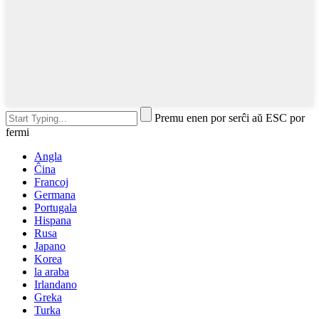
Premu enen por serĉi aŭ ESC por
fermi
Angla
Ĉina
Francoj
Germana
Portugala
Hispana
Rusa
Japano
Korea
la araba
Irlandano
Greka
Turka