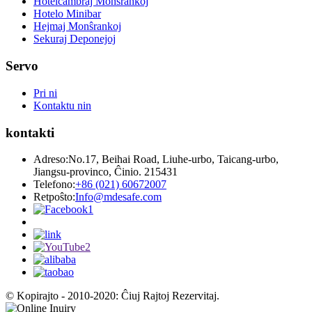
Hotelĉambraj Monŝrankoj
Hotelo Minibar
Hejmaj Monŝrankoj
Sekuraj Deponejoj
Servo
Pri ni
Kontaktu nin
kontakti
Adreso:
No.17, Beihai Road, Liuhe-urbo, Taicang-urbo,
Jiangsu-provinco, Ĉinio. 215431
Telefono:
+86 (021) 60672007
Retpoŝto:
Info@mdesafe.com
© Kopirajto - 2010-2020: Ĉiuj Rajtoj Rezervitaj.