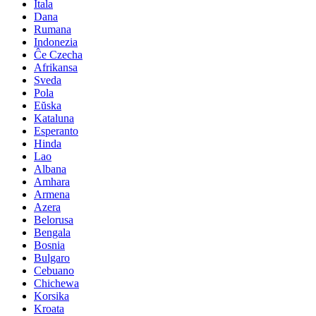
Itala
Dana
Rumana
Indonezia
Ĉe Czecha
Afrikansa
Sveda
Pola
Eŭska
Kataluna
Esperanto
Hinda
Lao
Albana
Amhara
Armena
Azera
Belorusa
Bengala
Bosnia
Bulgaro
Cebuano
Chichewa
Korsika
Kroata