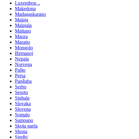
Luxembou ..
Makedona
Madagaskarano
Malaja
Malajala
Maltano
Maora
Maratio
Mongolo
Birmanoj
Nepala
Norvega
Paŝto
Persa
Panĝaba
Serbo
Sesoto
Sinhala
Slovaka
Slovena
Somalo
Samoano
Skota gaela
Shona
Sindhi