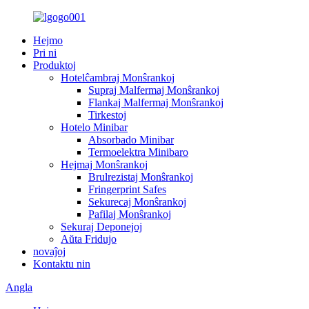
Hejmo
Pri ni
Produktoj
Hotelĉambraj Monŝrankoj
Supraj Malfermaj Monŝrankoj
Flankaj Malfermaj Monŝrankoj
Tirkestoj
Hotelo Minibar
Absorbado Minibar
Termoelektra Minibaro
Hejmaj Monŝrankoj
Brulrezistaj Monŝrankoj
Fringerprint Safes
Sekurecaj Monŝrankoj
Pafilaj Monŝrankoj
Sekuraj Deponejoj
Aŭta Fridujo
novaĵoj
Kontaktu nin
Angla