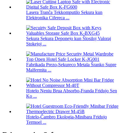
Lasera Tranĉa Tekkomputilo Sekura kun
Elektronika Cifereca ...
Sekura Sekura Deponejo kun Ŝlosiloj Valoraj
Stokejoj ...
Fabrikada Prezo-Sekureco Metala Ŝranko Supre
Malfermita ...
Hotelo Neniu Brua Absorbo-Franda Fridujo Sen
Ko ...
Hotelo-Ĉambro Ekologia-Minibara Fridujo
Termoel ...