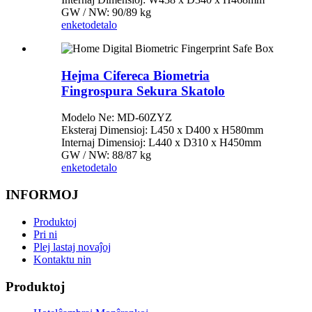
GW / NW: 90/89 kg
enketo
detalo
Hejma Cifereca Biometria
Fingrospura Sekura Skatolo
Modelo Ne: MD-60ZYZ
Eksteraj Dimensioj: L450 x D400 x H580mm
Internaj Dimensioj: L440 x D310 x H450mm
GW / NW: 88/87 kg
enketo
detalo
INFORMOJ
Produktoj
Pri ni
Plej lastaj novaĵoj
Kontaktu nin
Produktoj