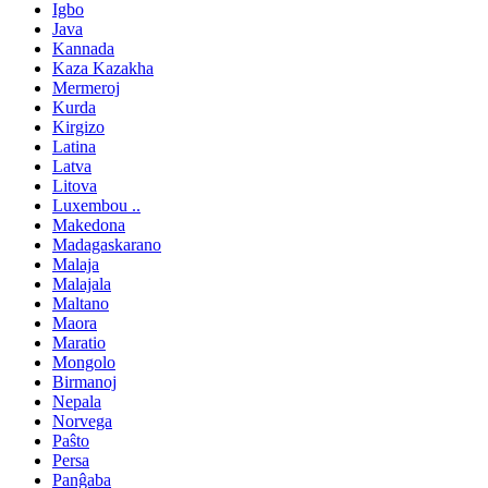
Igbo
Java
Kannada
Kaza Kazakha
Mermeroj
Kurda
Kirgizo
Latina
Latva
Litova
Luxembou ..
Makedona
Madagaskarano
Malaja
Malajala
Maltano
Maora
Maratio
Mongolo
Birmanoj
Nepala
Norvega
Paŝto
Persa
Panĝaba