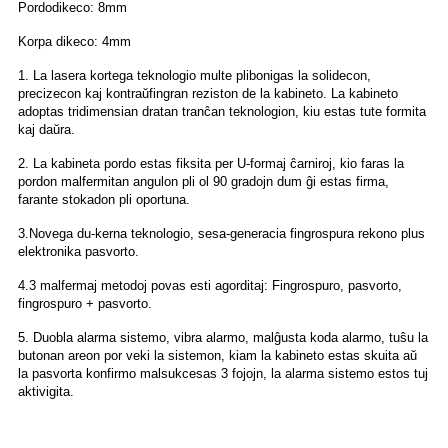
Pordodikeco: 8mm
Korpa dikeco: 4mm
1. La lasera kortega teknologio multe plibonigas la solidecon,
precizecon kaj kontraŭfingran reziston de la kabineto. La kabineto
adoptas tridimensian dratan tranĉan teknologion, kiu estas tute formita
kaj daŭra.
2. La kabineta pordo estas fiksita per U-formaj ĉarniroj, kio faras la
pordon malfermitan angulon pli ol 90 gradojn dum ĝi estas firma,
farante stokadon pli oportuna.
3.Novega du-kerna teknologio, sesa-generacia fingrospura rekono plus
elektronika pasvorto.
4.3 malfermaj metodoj povas esti agorditaj: Fingrospuro, pasvorto,
fingrospuro + pasvorto.
5. Duobla alarma sistemo, vibra alarmo, malĝusta koda alarmo, tuŝu la
butonan areon por veki la sistemon, kiam la kabineto estas skuita aŭ
la pasvorta konfirmo malsukcesas 3 fojojn, la alarma sistemo estos tuj
aktivigita.