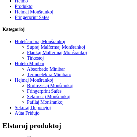
Hejmo
Produktoj
Hejmaj Monŝrankoj
Fringerprint Safes
Kategorioj
Hotelĉambraj Monŝrankoj
Supraj Malfermaj Monŝrankoj
Flankaj Malfermaj Monŝrankoj
Tirkestoj
Hotelo Minibar
Absorbado Minibar
Termoelektra Minibaro
Hejmaj Monŝrankoj
Brulrezistaj Monŝrankoj
Fringerprint Safes
Sekurecaj Monŝrankoj
Pafilaj Monŝrankoj
Sekuraj Deponejoj
Aŭta Fridujo
Elstaraj produktoj