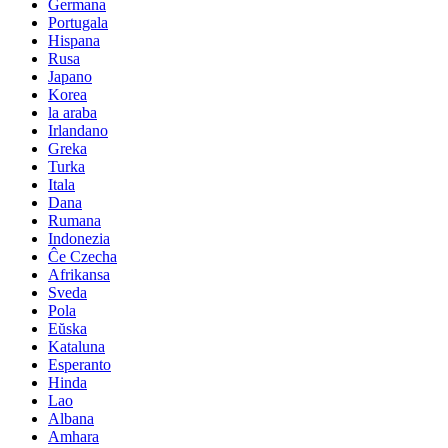
Germana
Portugala
Hispana
Rusa
Japano
Korea
la araba
Irlandano
Greka
Turka
Itala
Dana
Rumana
Indonezia
Ĉe Czecha
Afrikansa
Sveda
Pola
Eŭska
Kataluna
Esperanto
Hinda
Lao
Albana
Amhara