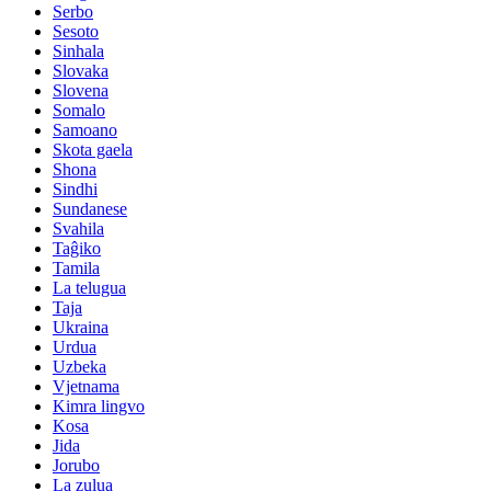
Serbo
Sesoto
Sinhala
Slovaka
Slovena
Somalo
Samoano
Skota gaela
Shona
Sindhi
Sundanese
Svahila
Taĝiko
Tamila
La telugua
Taja
Ukraina
Urdua
Uzbeka
Vjetnama
Kimra lingvo
Kosa
Jida
Jorubo
La zulua