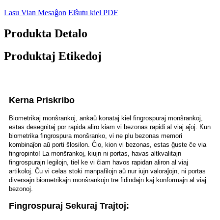
Lasu Vian Mesaĝon
Elŝutu kiel PDF
Produkta Detalo
Produktaj Etikedoj
Kerna Priskribo
Biometrikaj monŝrankoj, ankaŭ konataj kiel fingrospuraj monŝrankoj,
estas desegnitaj por rapida aliro kiam vi bezonas rapidi al viaj aĵoj. Kun
biometrika fingrospura monŝranko, vi ne plu bezonas memori
kombinaĵon aŭ porti ŝlosilon. Ĉio, kion vi bezonas, estas ĝuste ĉe via
fingropinto! La monŝrankoj, kiujn ni portas, havas altkvalitajn
fingrospurajn legilojn, tiel ke vi ĉiam havos rapidan aliron al viaj
artikoloj. Ĉu vi celas stoki manpafilojn aŭ nur iujn valoraĵojn, ni portas
diversajn biometrikajn monŝrankojn tre fidindajn kaj konformajn al viaj
bezonoj.
Fingrospuraj Sekuraj Trajtoj: