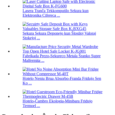
Lasera Tranĉa Tekkomputilo Sekura kun
Elektronika Cifereca ...
Sekura Sekura Deponejo kun Ŝlosiloj Valoraj
Stokejoj ...
Fabrikada Prezo-Sekureco Metala Ŝranko Supre
Malfermita ...
Hotelo Neniu Brua Absorbo-Franda Fridujo Sen
Ko ...
Hotelo-Ĉambro Ekologia-Minibara Fridujo
Termoel ...