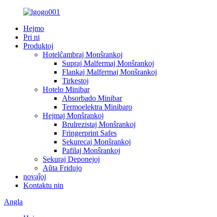
Hejmo
Pri ni
Produktoj
Hotelĉambraj Monŝrankoj
Supraj Malfermaj Monŝrankoj
Flankaj Malfermaj Monŝrankoj
Tirkestoj
Hotelo Minibar
Absorbado Minibar
Termoelektra Minibaro
Hejmaj Monŝrankoj
Brulrezistaj Monŝrankoj
Fringerprint Safes
Sekurecaj Monŝrankoj
Pafilaj Monŝrankoj
Sekuraj Deponejoj
Aŭta Fridujo
novaĵoj
Kontaktu nin
Angla