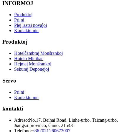
INFORMOJ
Produktoj
Pri ni
Plej lastaj novaĵoj
Kontaktu nin
Produktoj
Hotelĉambraj Monŝrankoj
Hotelo Minibar
Hejmaj Monŝrankoj
Sekuraj Deponejoj
Servo
Pri ni
Kontaktu nin
kontakti
Adreso:
No.17, Beihai Road, Liuhe-urbo, Taicang-urbo,
Jiangsu-provinco, Ĉinio. 215431
Telefono:
+86 (021) 60672007