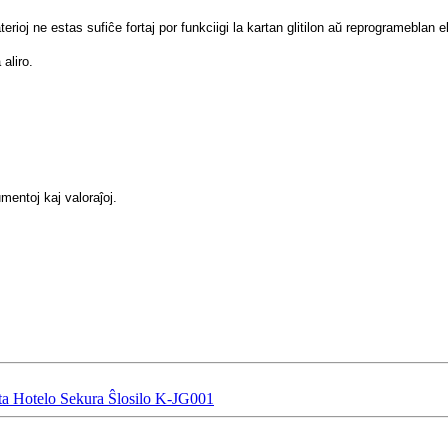
terioj ne estas sufiĉe fortaj por funkciigi la kartan glitilon aŭ reprogrameblan e
aliro.
mentoj kaj valoraĵoj.
ta Hotelo Sekura Ŝlosilo K-JG001