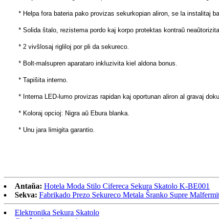
* Helpa fora bateria pako provizas sekurkopian aliron, se la instalitaj ba
* Solida ŝtalo, rezistema pordo kaj korpo protektas kontraŭ neaŭtorizita 
* 2 vivŝlosaj rigliloj por pli da sekureco.
* Bolt-malsupren aparataro inkluzivita kiel aldona bonus.
* Tapiŝita interno.
* Interna LED-lumo provizas rapidan kaj oportunan aliron al gravaj doku
* Koloraj opcioj: Nigra aŭ Ebura blanka.
* Unu jara limigita garantio.
Antaŭa:
Hotela Moda Stilo Cifereca Sekura Skatolo K-BE001
Sekva:
Fabrikado Prezo Sekureco Metala Ŝranko Supre Malfermi
Elektronika Sekura Skatolo