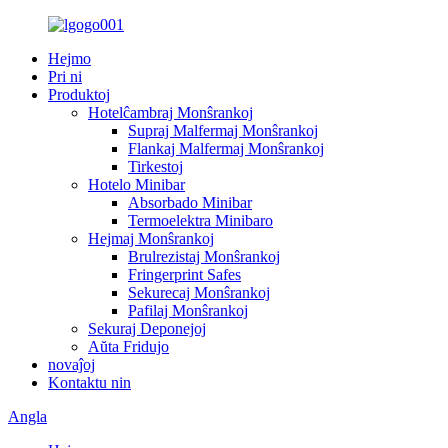
Hejmo
Pri ni
Produktoj
Hotelĉambraj Monŝrankoj
Supraj Malfermaj Monŝrankoj
Flankaj Malfermaj Monŝrankoj
Tirkestoj
Hotelo Minibar
Absorbado Minibar
Termoelektra Minibaro
Hejmaj Monŝrankoj
Brulrezistaj Monŝrankoj
Fringerprint Safes
Sekurecaj Monŝrankoj
Pafilaj Monŝrankoj
Sekuraj Deponejoj
Aŭta Fridujo
novaĵoj
Kontaktu nin
Angla