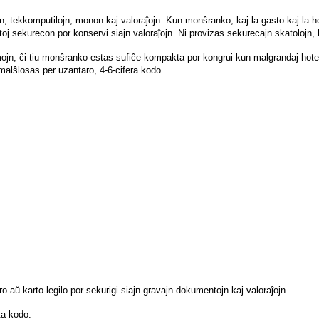
n, tekkomputilojn, monon kaj valoraĵojn. Kun monŝranko, kaj la gasto kaj la h
toj sekurecon por konservi siajn valoraĵojn. Ni provizas sekurecajn skatolojn, ki
emojn, ĉi tiu monŝranko estas sufiĉe kompakta por kongrui kun malgrandaj hote
malŝlosas per uzantaro, 4-6-cifera kodo.
o aŭ karto-legilo por sekurigi siajn gravajn dokumentojn kaj valoraĵojn.
ta kodo.