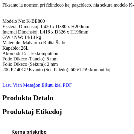
Fiksante la normon pri fidindeco kaj pagebleco, nia sekura modelo K-B
Modelo Ne: K-BE800
Eksteraj Dimensioj: L420 x D380 x H200mm
Internaj Dimensioj: L416 x D326 x H196mm
GW / NW: 14/13 kg
Materialo: Malvarma Rulita Ŝtalo
Kapablo: 26L
Akomodi 15 "Tekkomputilon
Folio Dikeco (Panelo): 5 mm
Folio Dikeco (Sekura): 2 mm
20GP / 40GP Kvanto (Sen Paledo): 606/1259-komputiloj
Lasu Vian Mesaĝon
Elŝutu kiel PDF
Produkta Detalo
Produktaj Etikedoj
Kerna priskribo