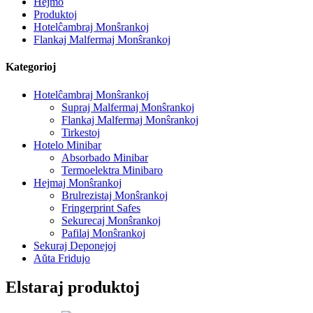
Hejmo
Produktoj
Hotelĉambraj Monŝrankoj
Flankaj Malfermaj Monŝrankoj
Kategorioj
Hotelĉambraj Monŝrankoj
Supraj Malfermaj Monŝrankoj
Flankaj Malfermaj Monŝrankoj
Tirkestoj
Hotelo Minibar
Absorbado Minibar
Termoelektra Minibaro
Hejmaj Monŝrankoj
Brulrezistaj Monŝrankoj
Fringerprint Safes
Sekurecaj Monŝrankoj
Pafilaj Monŝrankoj
Sekuraj Deponejoj
Aŭta Fridujo
Elstaraj produktoj