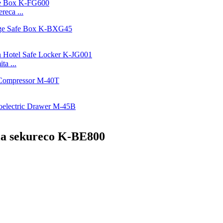
reca ...
a ...
la sekureco K-BE800