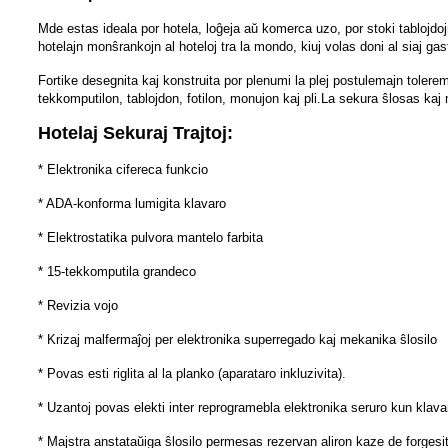
Mde estas ideala por hotela, loĝeja aŭ komerca uzo, por stoki tablojdoj
hotelajn monŝrankojn al hoteloj tra la mondo, kiuj volas doni al siaj gas
Fortike desegnita kaj konstruita por plenumi la plej postulemajn toler
tekkomputilon, tablojdon, fotilon, monujon kaj pli.
La sekura ŝlosas kaj 
Hotelaj Sekuraj Trajtoj:
* Elektronika cifereca funkcio
* ADA-konforma lumigita klavaro
* Elektrostatika pulvora mantelo farbita
* 15-tekkomputila grandeco
* Revizia vojo
* Krizaj malfermaĵoj per elektronika superregado kaj mekanika ŝlosilo
* Povas esti riglita al la planko (aparataro inkluzivita).
* Uzantoj povas elekti inter reprogramebla elektronika seruro kun klavar
* Majstra anstataŭiga ŝlosilo permesas rezervan aliron kaze de forgesi