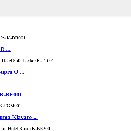
D ...
upra O ...
o K-BE001
ma Klavaro ...