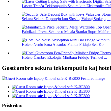
Lasera Tranĉa Tekkomputilo Sekura kun Elektronika Cife
Sekura Sekura Deponejo kun Ŝlosiloj Valoraj Stokejoj ...
Fabrikada Prezo-Sekureco Metala Ŝranko Supre Malfermit
Hotelo Neniu Brua Absorbo-Franda Fridujo Sen Ko ...
Hotelo-Ĉambro Ekologia-Minibara Fridujo Termoel ...
Gastĉambro sekura tekkomputilo kaj hote
Priskribo: