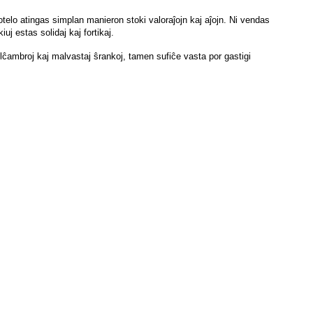
otelo atingas simplan manieron stoki valoraĵojn kaj aĵojn. Ni vendas
uj estas solidaj kaj fortikaj.
lĉambroj kaj malvastaj ŝrankoj, tamen sufiĉe vasta por gastigi