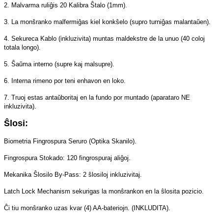
2. Malvarma ruliĝis 20 Kalibra Ŝtalo (1mm).
3. La monŝranko malfermiĝas kiel konkŝelo (supro turniĝas malantaŭen).
4. Sekureca Kablo (inkluzivita) muntas maldekstre de la unuo (40 coloj
totala longo).
5. Ŝaŭma interno (supre kaj malsupre).
6. Interna rimeno por teni enhavon en loko.
7. Truoj estas antaŭboritaj en la fundo por muntado (aparataro NE
inkluzivita).
Ŝlosi:
Biometria Fingrospura Seruro (Optika Skanilo).
Fingrospura Stokado: 120 fingrospuraj aliĝoj.
Mekanika Ŝlosilo By-Pass: 2 ŝlosiloj inkluzivitaj.
Latch Lock Mechanism sekurigas la monŝrankon en la ŝlosita pozicio.
Ĉi tiu monŝranko uzas kvar (4) AA-bateriojn. (INKLUDITA).