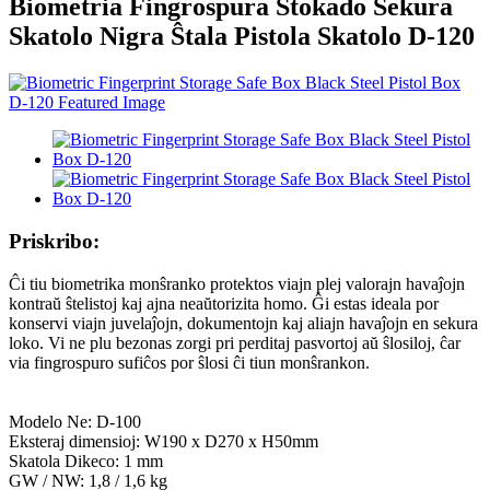
Biometria Fingrospura Stokado Sekura
Skatolo Nigra Ŝtala Pistola Skatolo D-120
Priskribo:
Ĉi tiu biometrika monŝranko protektos viajn plej valorajn havaĵojn
kontraŭ ŝtelistoj kaj ajna neaŭtorizita homo. Ĝi estas ideala por
konservi viajn juvelaĵojn, dokumentojn kaj aliajn havaĵojn en sekura
loko. Vi ne plu bezonas zorgi pri perditaj pasvortoj aŭ ŝlosiloj, ĉar
via fingrospuro sufiĉos por ŝlosi ĉi tiun monŝrankon.
Modelo Ne: D-100
Eksteraj dimensioj: W190 x D270 x H50mm
Skatola Dikeco: 1 mm
GW / NW: 1,8 / 1,6 kg