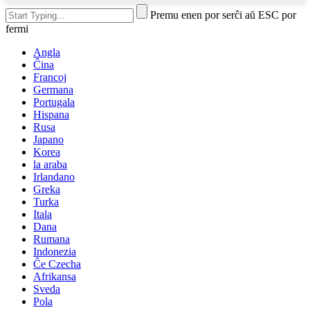
Premu enen por serĉi aŭ ESC por
fermi
Angla
Ĉina
Francoj
Germana
Portugala
Hispana
Rusa
Japano
Korea
la araba
Irlandano
Greka
Turka
Itala
Dana
Rumana
Indonezia
Ĉe Czecha
Afrikansa
Sveda
Pola