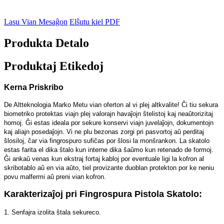
Lasu Vian Mesaĝon
Elŝutu kiel PDF
Produkta Detalo
Produktaj Etikedoj
Kerna Priskribo
De Altteknologia Marko Metu vian oferton al vi plej altkvalite! Ĉi tiu sekura
biometriko protektas viajn plej valorajn havaĵojn ŝtelistoj kaj neaŭtorizitaj
homoj. Ĝi estas ideala por sekure konservi viajn juvelaĵojn, dokumentojn
kaj aliajn posedaĵojn. Vi ne plu bezonas zorgi pri pasvortoj aŭ perditaj
ŝlosiloj, ĉar via fingrospuro sufiĉas por ŝlosi la monŝrankon. La skatolo
estas farita el dika ŝtalo kun interne dika ŝaŭmo kun retenado de formoj.
Ĝi ankaŭ venas kun ekstraj fortaj kabloj por eventuale ligi la kofron al
skribotablo aŭ en via aŭto, tiel provizante duoblan protekton por ke neniu
povu malfermi aŭ preni vian kofron.
Karakterizaĵoj pri Fingrospura Pistola Skatolo:
1. Senfajra izolita ŝtala sekureco.