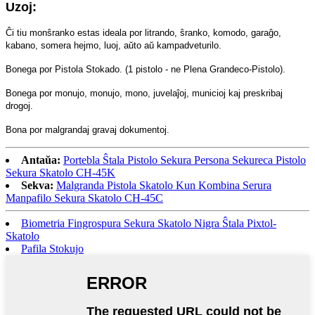
Uzoj:
Ĉi tiu monŝranko estas ideala por litrando, ŝranko, komodo, garaĝo,
kabano, somera hejmo, luoj, aŭto aŭ kampadveturilo.
Bonega por Pistola Stokado. (1 pistolo - ne Plena Grandeco-Pistolo).
Bonega por monujo, monujo, mono, juvelaĵoj, municioj kaj preskribaj
drogoj.
Bona por malgrandaj gravaj dokumentoj.
Antaŭa:
Portebla Ŝtala Pistolo Sekura Persona Sekureca Pistolo
Sekura Skatolo CH-45K
Sekva:
Malgranda Pistola Skatolo Kun Kombina Serura
Manpafilo Sekura Skatolo CH-45C
Biometria Fingrospura Sekura Skatolo Nigra Ŝtala Pixtol-
Skatolo
Pafila Stokujo