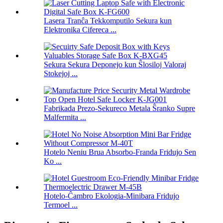
Lasera Tranĉa Tekkomputilo Sekura kun
Elektronika Cifereca ...
Sekura Sekura Deponejo kun Ŝlosiloj Valoraj
Stokejoj ...
Fabrikada Prezo-Sekureco Metala Ŝranko Supre
Malfermita ...
Hotelo Neniu Brua Absorbo-Franda Fridujo Sen
Ko ...
Hotelo-Ĉambro Ekologia-Minibara Fridujo
Termoel ...