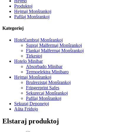
Hejmo
Produktoj
Hejmaj Monŝrankoj
Pafilaj Monŝrankoj
Kategorioj
Hotelĉambraj Monŝrankoj
Supraj Malfermaj Monŝrankoj
Flankaj Malfermaj Monŝrankoj
Tirkestoj
Hotelo Minibar
Absorbado Minibar
Termoelektra Minibaro
Hejmaj Monŝrankoj
Brulrezistaj Monŝrankoj
Fringerprint Safes
Sekurecaj Monŝrankoj
Pafilaj Monŝrankoj
Sekuraj Deponejoj
Aŭta Fridujo
Elstaraj produktoj