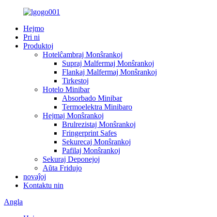
Hejmo
Pri ni
Produktoj
Hotelĉambraj Monŝrankoj
Supraj Malfermaj Monŝrankoj
Flankaj Malfermaj Monŝrankoj
Tirkestoj
Hotelo Minibar
Absorbado Minibar
Termoelektra Minibaro
Hejmaj Monŝrankoj
Brulrezistaj Monŝrankoj
Fringerprint Safes
Sekurecaj Monŝrankoj
Pafilaj Monŝrankoj
Sekuraj Deponejoj
Aŭta Fridujo
novaĵoj
Kontaktu nin
Angla