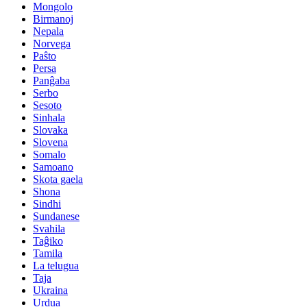
Mongolo
Birmanoj
Nepala
Norvega
Paŝto
Persa
Panĝaba
Serbo
Sesoto
Sinhala
Slovaka
Slovena
Somalo
Samoano
Skota gaela
Shona
Sindhi
Sundanese
Svahila
Taĝiko
Tamila
La telugua
Taja
Ukraina
Urdua