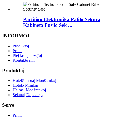
Partition Elektronika Pafilo Sekura
Kabineta Fusilo Sek ...
INFORMOJ
Produktoj
Pri ni
Plej lastaj novaĵoj
Kontaktu nin
Produktoj
Hotelĉambraj Monŝrankoj
Hotelo Minibar
Hejmaj Monŝrankoj
Sekuraj Deponejoj
Servo
Pri ni