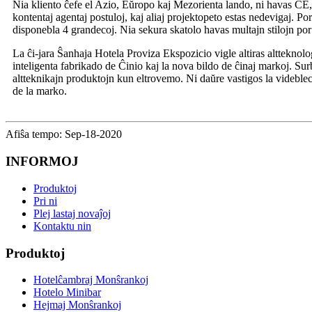
Nia kliento ĉefe el Azio, Eŭropo kaj Mezorienta lando, ni havas CE,
kontentaj agentaj postuloj, kaj aliaj projektopeto estas nedevigaj. Po
disponebla 4 grandecoj. Nia sekura skatolo havas multajn stilojn por
La ĉi-jara Ŝanhaja Hotela Proviza Ekspozicio vigle altiras altteknolo
inteligenta fabrikado de Ĉinio kaj la nova bildo de ĉinaj markoj. Surba
altteknikajn produktojn kun eltrovemo. Ni daŭre vastigos la videblec
de la marko.
Afiŝa tempo: Sep-18-2020
INFORMOJ
Produktoj
Pri ni
Plej lastaj novaĵoj
Kontaktu nin
Produktoj
Hotelĉambraj Monŝrankoj
Hotelo Minibar
Hejmaj Monŝrankoj