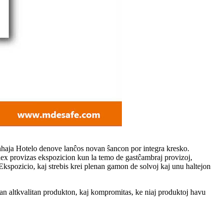
Ŝanhaja Hotelo denove lanĉos novan ŝancon por integra kresko.
elex provizas ekspozicion kun la temo de gastĉambraj provizoj,
o-Ekspozicio, kaj strebis krei plenan gamon de solvoj kaj unu haltejon
ian altkvalitan produkton, kaj kompromitas, ke niaj produktoj havu