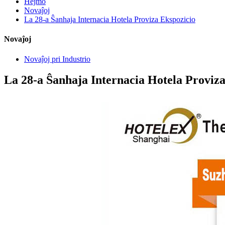
Hejmo
Novaĵoj
La 28-a Ŝanhaja Internacia Hotela Proviza Ekspozicio
Novaĵoj
Novaĵoj pri Industrio
La 28-a Ŝanhaja Internacia Hotela Proviza