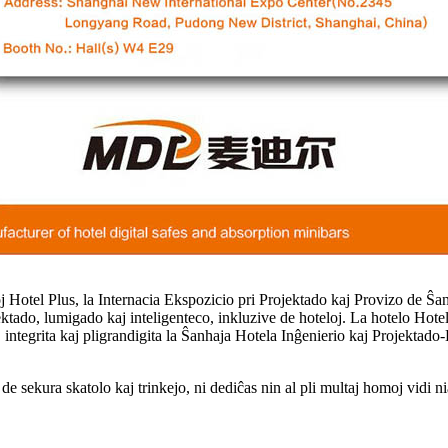
coj Hotel Plus, la Internacia Ekspozicio pri Projektado kaj Provizo de 
ektado, lumigado kaj inteligenteco, inkluzive de hoteloj. La hotelo Hot
o, integrita kaj pligrandigita la Ŝanhaja Hotela Inĝenierio kaj Projektad
sekura skatolo kaj trinkejo, ni dediĉas nin al pli multaj homoj vidi n