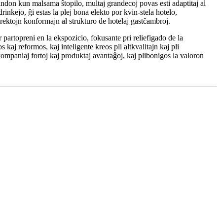
ndon kun malsama ŝtopilo, multaj grandecoj povas esti adaptitaj al
inkejo, ĝi estas la plej bona elekto por kvin-stela hotelo,
irektojn konformajn al strukturo de hotelaj gastĉambroj.
 partopreni en la ekspozicio, fokusante pri reliefigado de la
kaj reformos, kaj inteligente kreos pli altkvalitajn kaj pli
kompaniaj fortoj kaj produktaj avantaĝoj, kaj plibonigos la valoron