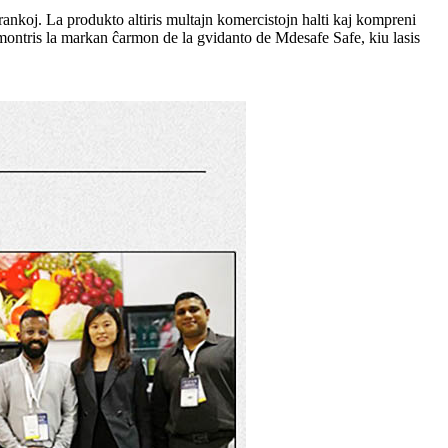
 ŝrankoj. La produkto altiris multajn komercistojn halti kaj kompreni
e montris la markan ĉarmon de la gvidanto de Mdesafe Safe, kiu lasis