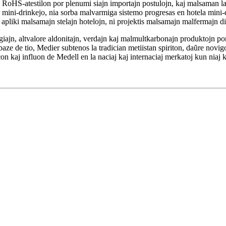
 RoHS-atestilon por plenumi siajn importajn postulojn, kaj malsaman la
r mini-drinkejo, nia sorba malvarmiga sistemo progresas en hotela mini-dr
 apliki malsamajn stelajn hotelojn, ni projektis malsamajn malfermajn d
giajn, altvalore aldonitajn, verdajn kaj malmultkarbonajn produktojn por
ze de tio, Medier subtenos la tradician metiistan spiriton, daŭre novigos 
on kaj influon de Medell en la naciaj kaj internaciaj merkatoj kun niaj 