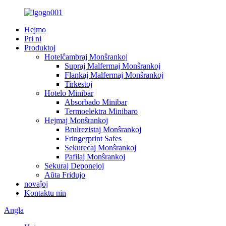
Hejmo
Pri ni
Produktoj
Hotelĉambraj Monŝrankoj
Supraj Malfermaj Monŝrankoj
Flankaj Malfermaj Monŝrankoj
Tirkestoj
Hotelo Minibar
Absorbado Minibar
Termoelektra Minibaro
Hejmaj Monŝrankoj
Brulrezistaj Monŝrankoj
Fringerprint Safes
Sekurecaj Monŝrankoj
Pafilaj Monŝrankoj
Sekuraj Deponejoj
Aŭta Fridujo
novaĵoj
Kontaktu nin
Angla