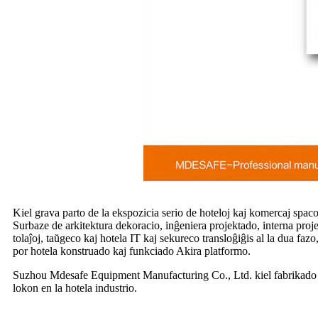
Kiel grava parto de la ekspozicia serio de hoteloj kaj komercaj spa
Surbaze de arkitektura dekoracio, inĝeniera projektado, interna proj
tolaĵoj, taŭgeco kaj hotela IT kaj sekureco transloĝiĝis al la dua faz
por hotela konstruado kaj funkciado Akira platformo.
Suzhou Mdesafe Equipment Manufacturing Co., Ltd. kiel fabrikado de 
lokon en la hotela industrio.