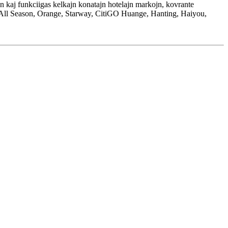
jn kaj funkciigas kelkajn konatajn hotelajn markojn, kovrante
 All Season, Orange, Starway, CitiGO Huange, Hanting, Haiyou,