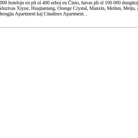
000 hotelojn en pli ol 400 urboj en Ĉinio, havas pli ol 100 000 dungito
kluzivas Xiyue, Huajiantang, Orange Crystal, Manxin, Meilun, Meiju,
hengjia Apartment kaj Citadines Apartment. .