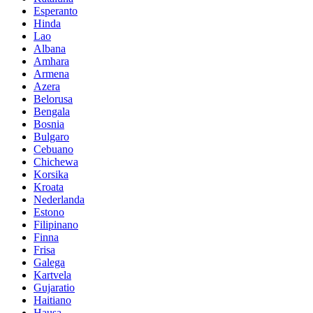
Esperanto
Hinda
Lao
Albana
Amhara
Armena
Azera
Belorusa
Bengala
Bosnia
Bulgaro
Cebuano
Chichewa
Korsika
Kroata
Nederlanda
Estono
Filipinano
Finna
Frisa
Galega
Kartvela
Gujaratio
Haitiano
Hausa