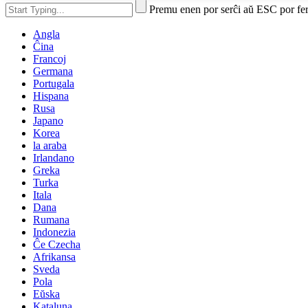
Premu enen por serĉi aŭ ESC por fe
Angla
Ĉina
Francoj
Germana
Portugala
Hispana
Rusa
Japano
Korea
la araba
Irlandano
Greka
Turka
Itala
Dana
Rumana
Indonezia
Ĉe Czecha
Afrikansa
Sveda
Pola
Eŭska
Kataluna