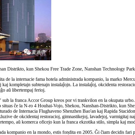
an Distrikto, kun Shekou Free Trade Zone, Nanshan Technology Park
ita de la internacie fama hotela administrada kompanio, la marko Mer
kaj kompletajn subtenajn instalaĵojn. La instalaĵoj, okcidenta restoraci
o aŭ libertempaj ferioj.
ub la franca Accor Group kreos por vi trankvilon en la okupata urbo. 
otelo situas ĉe la N-ro 4 Houhai-Vojo, Shekou, Nanshan-Distrikto, kun
turado de Internacia Flughaveno Shenzhen Bao'an kaj Rapida Stacidomo
nkluzive de okcidentaj restoracioj, gimnastikejoj, lavadejoj, varmigita
rtempo, aŭ komerca oficejo kun la franca ekzotika stilo, simpla kaj moda s
ompanio en la mondo, estis fondita en 2005. Ĝi ĉiam decidis fari pli 