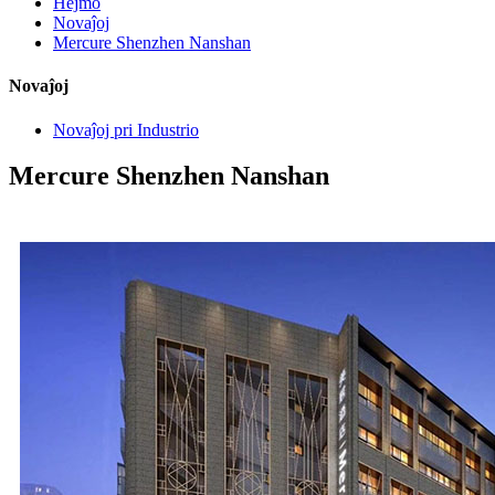
Hejmo
Novaĵoj
Mercure Shenzhen Nanshan
Novaĵoj
Novaĵoj pri Industrio
Mercure Shenzhen Nanshan