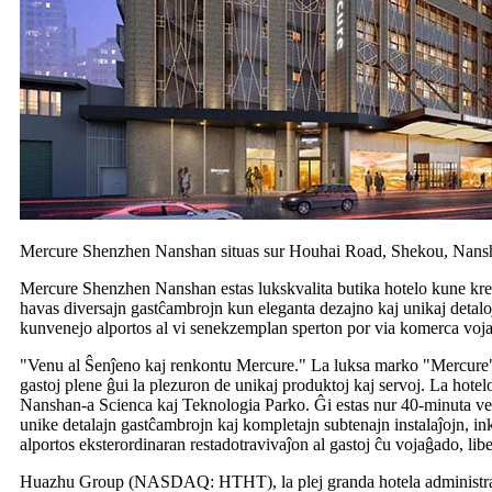
Mercure Shenzhen Nanshan situas sur Houhai Road, Shekou, Nansh
Mercure Shenzhen Nanshan estas lukskvalita butika hotelo kune kre
havas diversajn gastĉambrojn kun eleganta dezajno kaj unikaj detaloj 
kunvenejo alportos al vi senekzemplan sperton por via komerca vojaĝ
"Venu al Ŝenĵeno kaj renkontu Mercure." La luksa marko "Mercure" s
gastoj plene ĝui la plezuron de unikaj produktoj kaj servoj. La h
Nanshan-a Scienca kaj Teknologia Parko. Ĝi estas nur 40-minuta ve
unike detalajn gastĉambrojn kaj kompletajn subtenajn instalaĵojn, i
alportos eksterordinaran restadotravivaĵon al gastoj ĉu vojaĝado, libe
Huazhu Group (NASDAQ: HTHT), la plej granda hotela administrada k