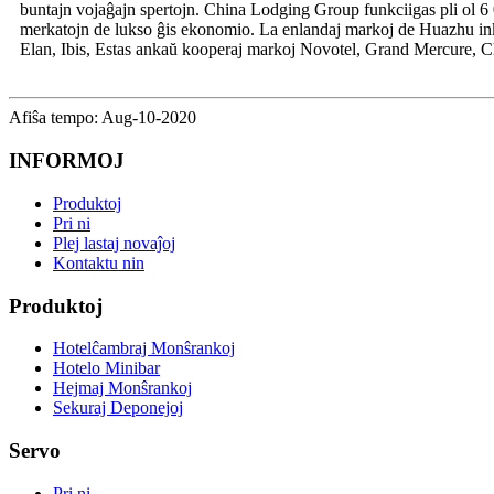
buntajn vojaĝajn spertojn. China Lodging Group funkciigas pli ol 6 
merkatojn de lukso ĝis ekonomio. La enlandaj markoj de Huazhu in
Elan, Ibis, Estas ankaŭ kooperaj markoj Novotel, Grand Mercure, C
Afiŝa tempo: Aug-10-2020
INFORMOJ
Produktoj
Pri ni
Plej lastaj novaĵoj
Kontaktu nin
Produktoj
Hotelĉambraj Monŝrankoj
Hotelo Minibar
Hejmaj Monŝrankoj
Sekuraj Deponejoj
Servo
Pri ni