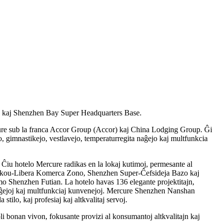
 kaj Shenzhen Bay Super Headquarters Base.
cure sub la franca Accor Group (Accor) kaj China Lodging Group. Ĝi
o, gimnastikejo, vestlavejo, temperaturregita naĝejo kaj multfunkcia
Ĉiu hotelo Mercure radikas en la lokaj kutimoj, permesante al
 Shekou-Libera Komerca Zono, Shenzhen Super-Ĉefsideja Bazo kaj
 Shenzhen Futian. La hotelo havas 136 elegante projektitajn,
j naĝejoj kaj multfunkciaj kunvenejoj. Mercure Shenzhen Nanshan
tilo, kaj profesiaj kaj altkvalitaj servoj.
bonan vivon, fokusante provizi al konsumantoj altkvalitajn kaj