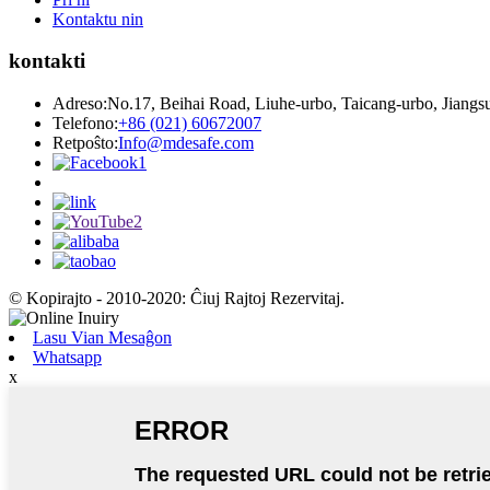
Kontaktu nin
kontakti
Adreso:
No.17, Beihai Road, Liuhe-urbo, Taicang-urbo, Jiangs
Telefono:
+86 (021) 60672007
Retpoŝto:
Info@mdesafe.com
© Kopirajto - 2010-2020: Ĉiuj Rajtoj Rezervitaj.
Lasu Vian Mesaĝon
Whatsapp
x