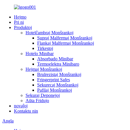
Hejmo
Pri ni
Produktoj
Hotelĉambraj Monŝrankoj
Supraj Malfermaj Monŝrankoj
Flankaj Malfermaj Monŝrankoj
Tirkestoj
Hotelo Minibar
Absorbado Minibar
Termoelektra Minibaro
Hejmaj Monŝrankoj
Brulrezistaj Monŝrankoj
Fringerprint Safes
Sekurecaj Monŝrankoj
Pafilaj Monŝrankoj
Sekuraj Deponejoj
Aŭta Fridujo
novaĵoj
Kontaktu nin
Angla